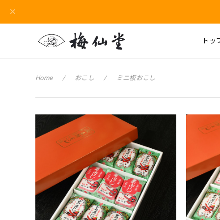
トッ
Home
おこし
ミニ板おこし