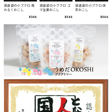
浪速姿の小ブクロ 苺
浪速姿の小ブクロ ゴ
浪速姿の小ブクロ 抹
みるくおこし
マ生姜おこし
茶おこし
¥346
¥346
¥346