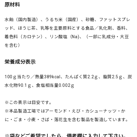
原材料
水飴（国内製造）、うるち米（国産）、砂糖、ファットスプレ
ッド、ほうじ茶、乳等を主要原料とする食品／乳化剤、香料、
着色料（カロテン）、リン酸塩（Na)、（一部に乳成分・大豆
を含む）
栄養成分表示
100ｇ当たり／熱量389kcal、たんぱく質2.2ｇ、脂質2.5ｇ、炭
水化物90.1ｇ、食塩相当量0.002ｇ
※この表示は目安です。
※本品製造工場ではアーモンド・えび・カシューナッツ・か
に・ごま・小麦・さば・落花生を含む製品を製造しています。
※袋などご希望でしたら、備考欄に入力して下さい。