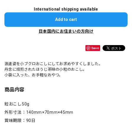
International shipping available
Add to cart
日本国内にお住まいの方向け
Save
浪速姿を小ブクロおこしにしてお求めやすくしました。
丹念に焙煎されたほうじ茶味の小粒のおこし。
小袋に入った、お手軽なおやつ。
商品内容
粒おこし50g
外形寸法：140mｍ×70mｍ×45mｍ
賞味期限：90日